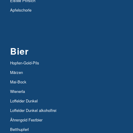
Eistee Pfirsich
Apfelschorle
Bier
Hopfen-Gold-Pils
Märzen
Mai-Bock
Wienerla
Loffelder Dunkel
Loffelder Dunkel alkoholfrei
Ährengold Festbier
Betthupferl